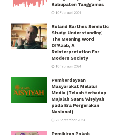
Kabupaten Tanggamus
10 Februari 2024
Roland Barthes Semiotic
Study: Understanding
The Meaning Word
Of’Azab, A
Reinterpretation For
Modern Society
10 Februari 2024
Pemberdayaan
Masyarakat Melalui
Media (Telaah terhadap
Majalah Suara ‘Aisyiyah
pada Era Pergerakan
Nasional)
22 September 2023
Pemikiran Pokok