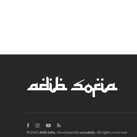
© 2025
Adib Sofia
. Developed By
arizukafa
. All rights reserved.