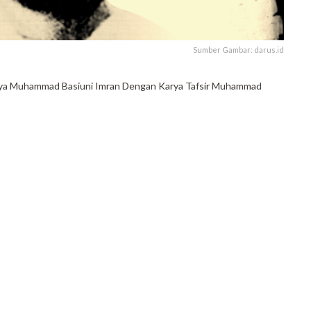
Sumber Gambar: darus.id
 Karya Muhammad Basiuni Imran Dengan Karya Tafsir Muhammad