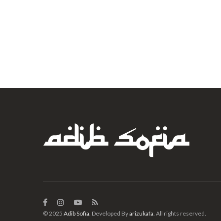
© 2025
Adib Sofia
. Developed By
arizukafa
. All rights reserved.