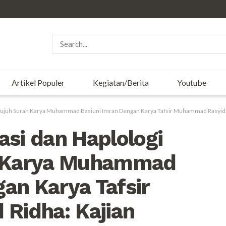
Artikel Populer
Kegiatan/Berita
Youtube
r Tujuh Surah Karya Muhammad Basiuni Imran Dengan Karya Tafsir Muhammad Rasyid Ri
asi dan Haplologi
ah Karya Muhammad
an Karya Tafsir
Ridha: Kajian