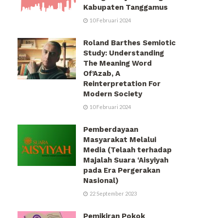
Kabupaten Tanggamus
10 Februari 2024
Roland Barthes Semiotic
Study: Understanding
The Meaning Word
Of’Azab, A
Reinterpretation For
Modern Society
10 Februari 2024
Pemberdayaan
Masyarakat Melalui
Media (Telaah terhadap
Majalah Suara ‘Aisyiyah
pada Era Pergerakan
Nasional)
22 September 2023
Pemikiran Pokok