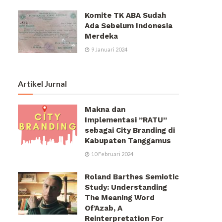
Komite TK ABA Sudah
Ada Sebelum Indonesia
Merdeka
9 Januari 2024
Artikel Jurnal
Makna dan
Implementasi ”RATU”
sebagai City Branding di
Kabupaten Tanggamus
10 Februari 2024
Roland Barthes Semiotic
Study: Understanding
The Meaning Word
Of’Azab, A
Reinterpretation For