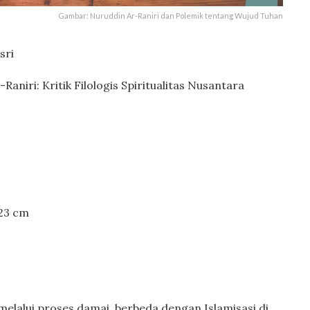
Gambar: Nuruddin Ar-Raniri dan Polemik tentang Wujud Tuhan
ri
iri: Kritik Filologis Spiritualitas Nusantara
 23 cm
 melalui proses damai, berbeda dengan Islamisasi di