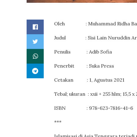
Oleh : Muhammad Ridha Bas
Judul : Sisi Lain Nuruddin Ar-Ran
Penulis : Adib Sofia
Penerbit : Suka Press
Cetakan : 1, Agustus 2021
Tebal; ukuran : xxii + 255 hlm; 15,5 x
ISBN : 978-623-7816-41-6
***
Islamisasi di Asia Tenggara terjadi