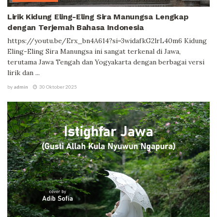
Lirik Kidung Eling-Eling Sira Manungsa Lengkap
dengan Terjemah Bahasa Indonesia
https://youtu.be/Erx_bn4A614?si=3widafkG2lrL40m6 Kidung
Eling-Eling Sira Manungsa ini sangat terkenal di Jawa,
terutama Jawa Tengah dan Yogyakarta dengan berbagai versi
lirik dan ...
by
admin
30 Oktober 2025