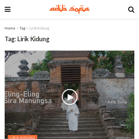
Home
Tag
Lirik Kidung
Tag:
Lirik Kidung
LIRIK KIDUNG