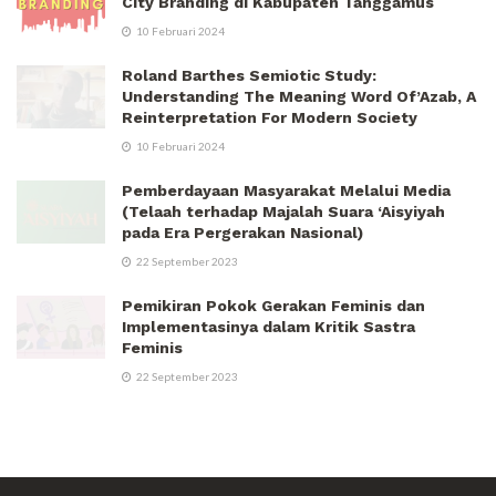
City Branding di Kabupaten Tanggamus
10 Februari 2024
Roland Barthes Semiotic Study:
Understanding The Meaning Word Of’Azab, A
Reinterpretation For Modern Society
10 Februari 2024
Pemberdayaan Masyarakat Melalui Media
(Telaah terhadap Majalah Suara ‘Aisyiyah
pada Era Pergerakan Nasional)
22 September 2023
Pemikiran Pokok Gerakan Feminis dan
Implementasinya dalam Kritik Sastra
Feminis
22 September 2023