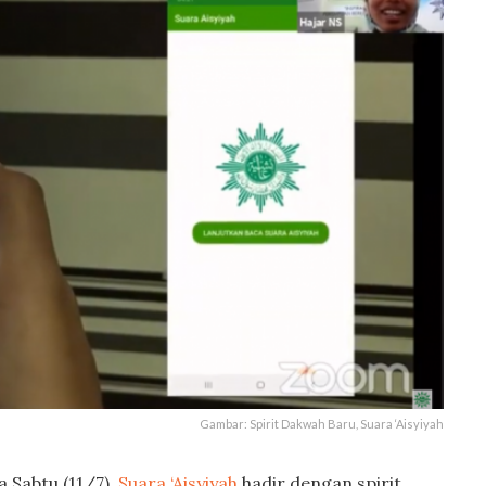
Gambar: Spirit Dakwah Baru, Suara ‘Aisyiyah
a Sabtu (11/7),
Suara ‘Aisyiyah
hadir dengan spirit