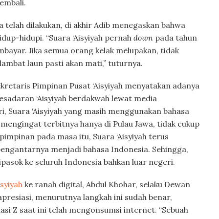
embali.
a telah dilakukan, di akhir Adib menegaskan bahwa
hidup-hidupi. “Suara ‘Aisyiyah pernah
down
pada tahun
bayar. Jika semua orang kelak melupakan, tidak
ambat laun pasti akan mati,” tuturnya.
ekretaris Pimpinan Pusat ‘Aisyiyah menyatakan adanya
kesadaran ‘Aisyiyah berdakwah lewat media
ri, Suara ‘Aisyiyah yang masih menggunakan bahasa
mengingat terbitnya hanya di Pulau Jawa, tidak cukup
pimpinan pada masa itu, Suara ‘Aisyiyah terus
ngantarnya menjadi bahasa Indonesia. Sehingga,
ipasok ke seluruh Indonesia bahkan luar negeri.
isyiyah
ke ranah digital, Abdul Khohar, selaku Dewan
resiasi, menurutnya langkah ini sudah benar,
si Z saat ini telah mengonsumsi internet. “Sebuah