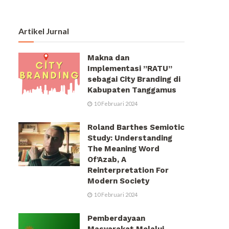
Artikel Jurnal
Makna dan
Implementasi ”RATU”
sebagai City Branding di
Kabupaten Tanggamus
10 Februari 2024
Roland Barthes Semiotic
Study: Understanding
The Meaning Word
Of’Azab, A
Reinterpretation For
Modern Society
10 Februari 2024
Pemberdayaan
Masyarakat Melalui