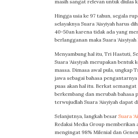
masih sangat relevan untuk diulas k
Hingga usia ke 97 tahun, segala rup
selayaknya Suara ‘Aisyiyah harus di
40-50an karena tidak ada yang mem
berlangganan maka Suara ‘Aisyiyah l
Menyambung hal itu, Tri Hastuti, S
Suara ‘Aisyiyah merupakan bentuk 
massa. Dimasa awal pula, ungkap T
jawa sebagai bahasa pengantarnya 
puas akan hal itu. Berkat semangat 
berkembang dan merubah bahasa pe
terwujudlah Suara ‘Aisyiyah dapat d
Selanjutnya, langkah besar
Suara ‘A
Redaksi Media Group memberikan ap
mengingat 98% Milenial dan Genena